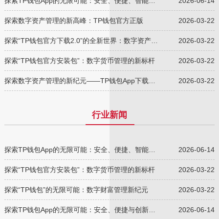
探索TP钱包App的无限可能：安全、便捷、智能的数字资产管理之选
2026-06-14
探索数字资产管理的新高峰：TP钱包官方正版
2026-03-22
探索“TP钱包官方下载2.0”的全新世界：数字资产管理的新高度
2026-03-22
探索“TP钱包官方安装包”：数字货币管理的新标杆
2026-03-22
探索数字资产管理的新纪元——TP钱包App下载指南
2026-03-22
行业新闻
探索TP钱包App的无限可能：安全、便捷、智能的数字资产管理之选
2026-06-14
探索“TP钱包官方安装包”：数字货币管理的新标杆
2026-03-22
探索“TP钱包”的无限可能：数字财富管理新纪元
2026-03-22
探索TP钱包App的无限可能：安全、便捷与创新的完美结合
2026-06-14