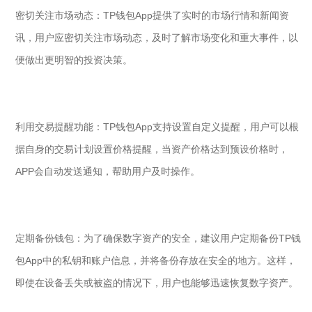
密切关注市场动态：TP钱包App提供了实时的市场行情和新闻资
讯，用户应密切关注市场动态，及时了解市场变化和重大事件，以
便做出更明智的投资决策。
利用交易提醒功能：TP钱包App支持设置自定义提醒，用户可以根
据自身的交易计划设置价格提醒，当资产价格达到预设价格时，
APP会自动发送通知，帮助用户及时操作。
定期备份钱包：为了确保数字资产的安全，建议用户定期备份TP钱
包App中的私钥和账户信息，并将备份存放在安全的地方。这样，
即使在设备丢失或被盗的情况下，用户也能够迅速恢复数字资产。